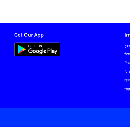
Get Our App
Im
মুক
শিক্
শিক্
Na
বাং
মাধ্