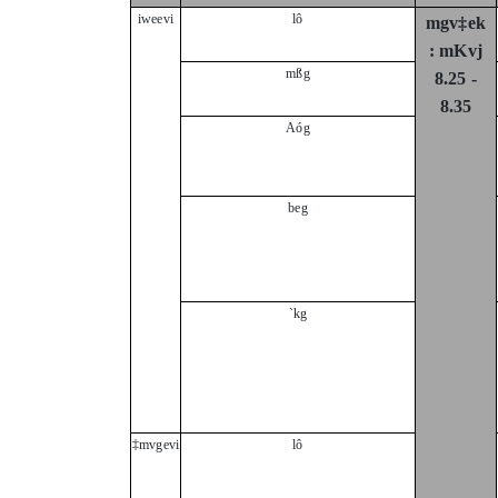
iweevi
lô
mgv‡ek
: mKvj
mßg
8.25
-
8.35
Aóg
beg
`kg
‡mvgevi
lô