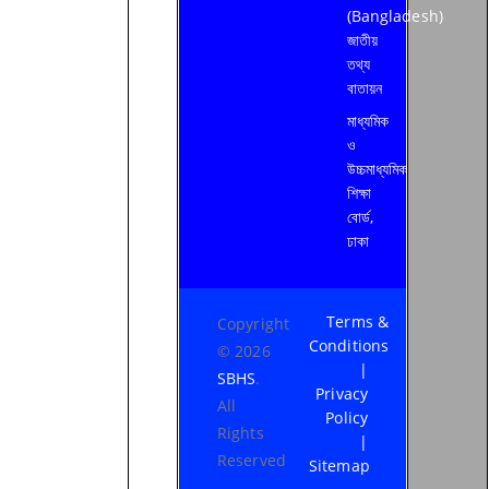
(Bangladesh)
জাতীয়
তথ্য
বাতায়ন
মাধ্যমিক
ও
উচ্চমাধ্যমিক
শিক্ষা
বোর্ড,
ঢাকা
Terms &
Copyright
Conditions
© 2026
|
SBHS
.
Privacy
All
Policy
Rights
|
Reserved
Sitemap