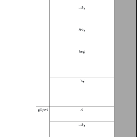
mßg
Aóg
beg
`kg
g½jevi
lô
mßg