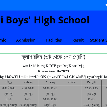
 Boys' High School
mic
Admission
Facilities
Result
Student 
ক্লাশ রটিন (৬ষ্ঠ থেকে ১০ম শ্রেণি)
wm‡×k^ix evjK D”P gva¨wgK we`¨vjq
K¬vm iæwUb-2023
`kg †kÖwYi †mkb iæwUb QK (mvaviY ¯‹zj-GK wkdU) (gva¨wgK k
cÖ_g
wØZxq
Z…Zxq
weiwZ
PZz_©
8.40Ñ 9.40
9.40-10.40
10.40-11.40
12.25-1.15
(6ô-7g)
(6ô-7g)
(6ô-7g)
(6ô-7g)
8.40-
9.40-
10.20-11.00
11.45-
9.40(8gÑ10g)
10.20(8gÑ10g)
(8gÑ10g)
12.25(8gÑ10g)
1.