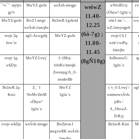
¯^v¯’¨ myiÿv-
MwYZ-gwbi
weÁvb-mvqgv
wWwRUvj
ev
weiwZ
gy³v
cÖhyw³-‡g‡n`x
11.40-
MwYZ-gwbi
BwZ I mvgv.
Bs‡iwR-‡gvkvid
wkí I ms¯‹…
we
12.25
weÁvb-‡mwjbv
wZ-‡mvjvqgvb
(6ô-7g) ;
evsjv 2q-
ag©-Avwgybj
MwYZ-gwbi
evsjv‡`k I
11.00-
bvw`iv
wek^cwiPq-
‡mwjbv
11.45
evsjv 1g-
MwYZ-Lvwj`
f~‡Mvj-
AvBwmwU-
a
(8gÑ10g)
wkDjx
‡i‡eKv/imvqb-
‡g‡n`x
Zvevmyg/A_©-
nvmbvBb
Bs‡iwR 2q-
Z_¨ I
MwYZ
c`v_©-Lvwj`/
ag
Kexi
†hvMv‡hvM
‡g‡n`x
wnmveweÁvb-
cÖhyw³
jxRv /
‡g‡n`x
A_©bxwZ-
ZvRyj
evsjv-wkDjx
weÁvb-mvqgv
BwZnvm I
Bs‡iwR-Kexi
M
mvgvwRK weÁvb-
‡mwjbv