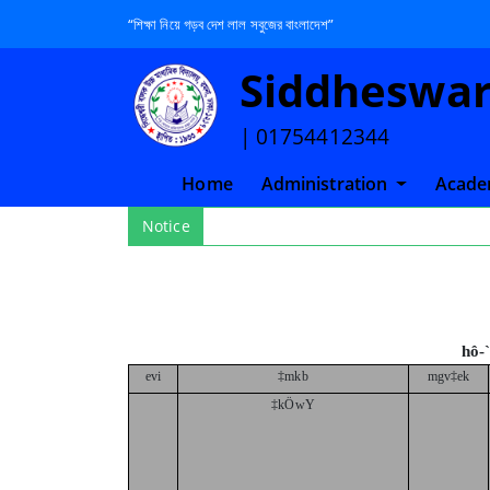
“শিক্ষা নিয়ে গড়ব দেশ লাল সবুজের বাংলাদেশ”
Siddheswari
| 01754412344
(current)
Home
Administration
Acade
Notice
hô-
evi
‡mkb
mgv‡ek
‡kÖwY