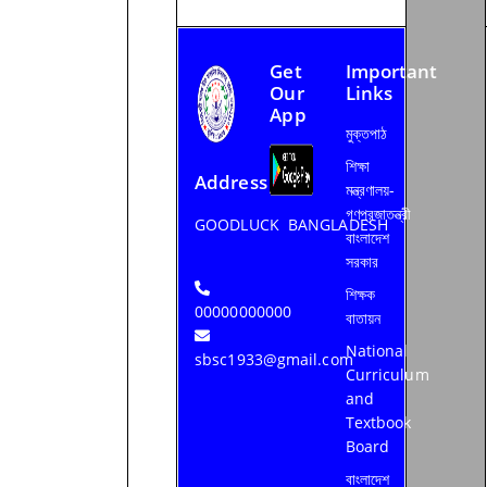
Get
Important
Our
Links
App
মুক্তপাঠ
শিক্ষা
Address
মন্ত্রণালয়-
গণপ্রজাতন্ত্রী
GOODLUCK BANGLADESH
বাংলাদেশ
সরকার
শিক্ষক
00000000000
বাতায়ন
National
sbsc1933@gmail.com
Curriculum
and
Textbook
Board
বাংলাদেশ