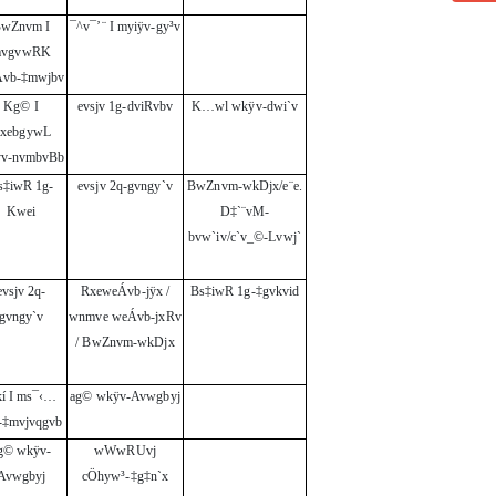
wZnvm I
¯^v¯’¨ I myiÿv-gy³v
vgvwRK
vb-‡mwjbv
Kg© I
evsjv 1g-dviRvbv
K…wl wkÿv-dwi`v
xebgywL
v-nvmbvBb
s‡iwR 1g-
evsjv 2q-gvngy`v
BwZnvm-wkDjx/e¨e.
Kwei
D‡`¨vM-
bvw`iv/c`v_©-Lvwj`
evsjv 2q-
RxeweÁvb-jÿx /
Bs‡iwR 1g-‡gvkvid
gvngy`v
wnmve weÁvb-jxRv
/ BwZnvm-wkDjx
í I ms¯‹…
ag© wkÿv-Avwgbyj
-‡mvjvqgvb
g© wkÿv-
wWwRUvj
Avwgbyj
cÖhyw³-‡g‡n`x