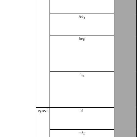
Aóg
beg
`kg
eyaevi
lô
mßg