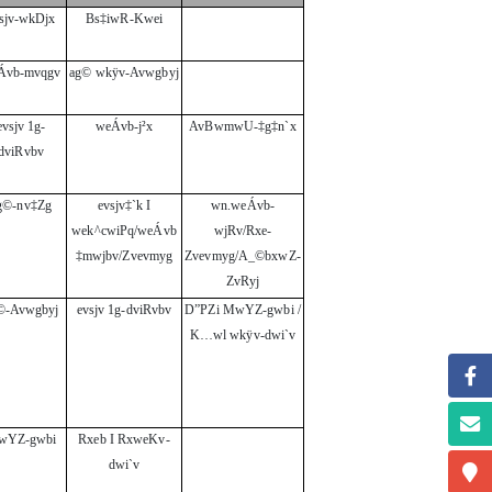
sjv-wkDjx
Bs‡iwR-Kwei
Ávb-mvqgv
ag© wkÿv-Avwgbyj
evsjv 1g-
weÁvb-j²x
AvBwmwU-‡g‡n`x
dviRvbv
g©-nv‡Zg
evsjv‡`k I
wn.weÁvb-
wek^cwiPq/weÁvb
wjRv/Rxe-
‡mwjbv/Zvevmyg
Zvevmyg/A_©bxwZ-
ZvRyj
©-Avwgbyj
evsjv 1g-dviRvbv
D”PZi MwYZ-gwbi /
K…wl wkÿv-dwi`v
wYZ-gwbi
Rxeb I RxweKv-
dwi`v