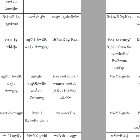
weÁvb-
‡mwjbv
Bs‡iwR 1g-
weÁvb-j²x
evsjv 1g-dviRvbv
Bs‡iwR 2q-Kexi
ev
‡gvkvid
w
evsjv 1g-
ag© I ˆbwZK
Bs‡iwR 1g-Kexi
Rxe-Zvevmyg/
B
wkDjx
wkÿv-Avwgbyj
A_© I e¨vswKs-
nvmvbvBb/
BwZnvm-
wkDjx
ag© I ˆbwZK
imvqb-
RxeweÁvb-j²x /
MwYZ-gwbi
wkÿv-
kvgQDwÏb/
wnmve weÁvb-
Avwgbyj
weÁvb-
jxRv / f~‡Mvj-
Zvevmyg
‡i‡eKv
weÁvb-mvqgv
Rxeb I
evsjv-wkDjx
MwYZ-gwbi
B
RxweKv-dwi`v
m
weÁ
¯^v¯’ I myiÿv-
MwYZ-gwbi
weÁvb-mvqgv
wWwRUvj
ev