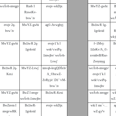
weÁvb-mvqgv
Rxeb I
evsjv-wkDjx
MwYZ-gwbi
B
RxweKv-
m
bvw`iv
weÁ
evsjv 2q-
MwYZ-gwbi
ag©-Avwgbyj
Bs‡iwR 1g-
bvw`iv
‡gvkvid
R
wkÿ
MwYZ-gwbi
Bs‡iwR 2q-
evsjv‡`k I
f~‡Mvj-
B
‡gvkvid
wek^cwiPq-
‡i‡eKv/A_©-
‡mwjbv/ weÁvb-
nvmbvB/Rxe-
Lvwj`
Zveymyg
Bs‡iwR 2q-
MwYZ-Lvwj`
imvqb-kvgQDÏxb/
weÁvb-mvqgv/
Kexi
A_©bxwZ-
evsjv‡`k I
ZvRyj/e¨.D‡`¨vM-
wek^cwiPq-
bvw`iv
‡mwjbv
MwYZ-gwbi
BwZ I mvgv
Bs‡iwR-Kexi
weÁvb-mvqgv
wk
weÁvb-‡mwjbv
wZ
BwZnvm I
Bs‡iwR-
evsjv-wkDjx
wkí I ms¯‹…
a
mvgvwRK
‡gvkvid
wZ-gy³v