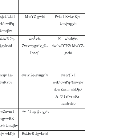
sjv‡`‡ki I
MwYZ-gwbi
Pviæ I Kviæ Kjv-
ek^cwiPq-
‡mvjvqgvb
‡mwjbv
s‡iwR 2q-
weÁvb-
K…wlwkÿv-
‡gvkvid
Zvevmyg/c`v_©-
dwi`v/D”PZi MwYZ-
Lvwj`
gwbi
evsjv 1g-
evsjv 2q-gvngy`v
evsjv‡`k I
dviRvbv
wek^cwiPq-‡mwjbv
/BwZnvm-wkDjx/
A_© I e¨vswKs-
nvmbvBb
wZnvm I
¯^v¯’ I myiÿv-gy³v
vgvwRK
vb-‡mwjbv
sjv-wkDjx
Bs‡iwR-‡gvkvid