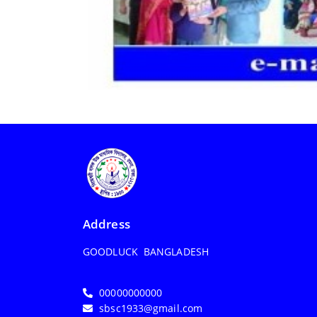
Address
GOODLUCK BANGLADESH
00000000000
sbsc1933@gmail.com