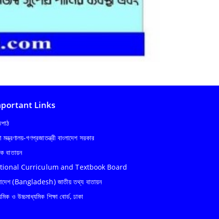
portant Links
্তপাঠ
ষা মন্ত্রণালয়-গণপ্রজাতন্ত্রী বাংলাদেশ সরকার
ষক বাতায়ন
tional Curriculum and Textbook Board
লাদেশ (Bangladesh) জাতীয় তথ্য বাতায়ন
যমিক ও উচ্চমাধ্যমিক শিক্ষা বোর্ড, ঢাকা