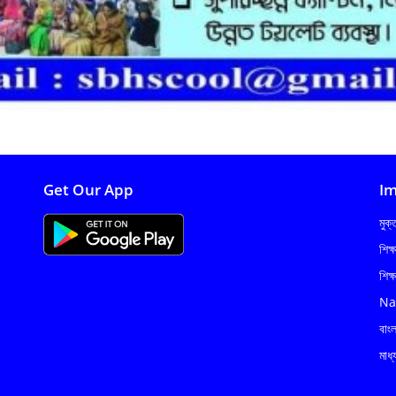
Get Our App
Im
মুক
শিক্
শিক্
Na
বাং
মাধ্