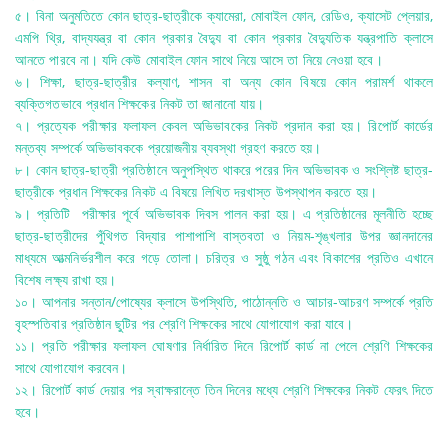
৫। বিনা অনুমতিতে কোন ছাত্র-ছাত্রীকে ক্যামেরা, মোবাইল ফোন, রেডিও, ক্যাসেট প্লেয়ার,
এমপি থ্রি, বাদ্যযন্ত্র বা কোন প্রকার বৈদ্যু বা কোন প্রকার বৈদ্যুতিক যন্ত্রপাতি ক্লাসে
আনতে পারবে না। যদি কেউ মোবাইল ফোন সাথে নিয়ে আসে তা নিয়ে নেওয়া হবে।
৬। শিক্ষা, ছাত্র-ছাত্রীর কল্যাণ, শাসন বা অন্য কোন বিষয়ে কোন পরামর্শ থাকলে
ব্যক্তিগতভাবে প্রধান শিক্ষকের নিকট তা জানানো যায়।
৭। প্রত্যেক পরীক্ষার ফলাফল কেবল অভিভাবকের নিকট প্রদান করা হয়। রিপোর্ট কার্ডের
মন্তব্য সম্পর্কে অভিভাবককে প্রয়োজনীয় ব্যবস্থা গ্রহণ করতে হয়।
৮। কোন ছাত্র-ছাত্রী প্রতিষ্ঠানে অনুপস্থিত থাকরে পরের দিন অভিভাবক ও সংশ্লিষ্ট ছাত্র-
ছাত্রীকে প্রধান শিক্ষকের নিকট এ বিষয়ে লিখিত দরখাস্ত উপস্থাপন করতে হয়।
৯। প্রতিটি পরীক্ষার পূর্বে অভিভাবক দিবস পালন করা হয়। এ প্রতিষ্ঠানের মূলনীতি হচ্ছে
ছাত্র-ছাত্রীদের পুঁথিগত বিদ্যার পাশাপাশি বাস্তবতা ও নিয়ম-শৃঙ্খলার উপর জ্ঞানদানের
মাধ্যমে আত্মনির্ভরশীল করে গড়ে তোলা। চরিত্র ও সুষ্ঠু গঠন এবং বিকাশের প্রতিও এখানে
বিশেষ লক্ষ্য রাখা হয়।
১০। আপনার সন্তান/পোষ্যের ক্লাসে উপস্থিতি, পাঠোন্নতি ও আচার-আচরণ সম্পর্কে প্রতি
বৃহস্পতিবার প্রতিষ্ঠান ছুটির পর শ্রেণি শিক্ষকের সাথে যোগাযোগ করা যাবে।
১১। প্রতি পরীক্ষার ফলাফল ঘোষণার নির্ধারিত দিনে রিপোর্ট কার্ড না পেলে শ্রেণি শিক্ষকের
সাথে যোগাযোগ করবেন।
১২। রিপোর্ট কার্ড দেয়ার পর স্বাক্ষরান্তে তিন দিনের মধ্যে শ্রেণি শিক্ষকের নিকট ফেরৎ দিতে
হবে।