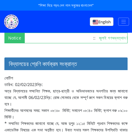
“শিক্ষা নিয়ে গড়ব দেশ লাল সবুজের বাংলাদেশ”
English
Notice
::
জুলাই গণঅভ্যত্থান দি
বিদ্যালয়ের শ্রেণি কার্যক্রম সংক্রান্ত
নোটিশ
তারিখ: 02/02/2023খ্রি:
অত্র বিদ্যালয়ের সম্মানিত শিক্ষক, ছাত্র-ছাত্রী ও অভিভাবকদের অবগতির জন্য জানানো
যাচ্ছে যে, আগামী 06/02/23খ্রি: রোজ সোমবার থেকে সম্পূর্ণ রুপে সকল বিষয়ের ক্লাশ শুরু
হবে।
শিক্ষার্থীদের আগমনের সময়: সকাল ০৮:৩০ মিনিট; সমাবেশ ০৮:৪০ মিনিট; ক্লাশ শুরু ০৯:০০
মিনিট।
* সম্মানিত শিক্ষকদের জানানো যাচ্ছে যে, আজ দুপুর ১২:১৫ মিনিটে প্রধান শিক্ষকদের কক্ষে
একাডেমিক বিষয়ের এক সভা অনুষ্ঠিত হবে। উক্ত সভায় সকল শিক্ষকদের উপস্থিতি থাকার