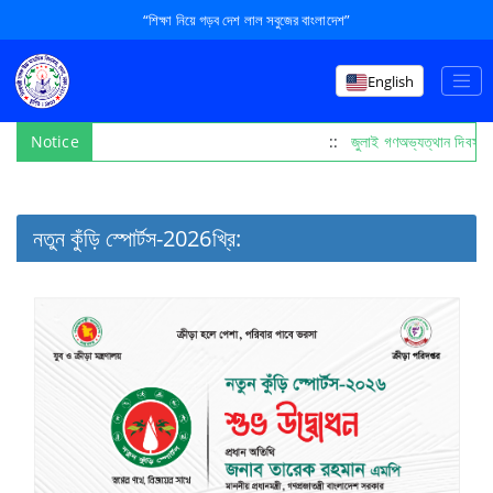
“শিক্ষা নিয়ে গড়ব দেশ লাল সবুজের বাংলাদেশ”
English
Notice
::
জুলাই গণঅভ্যত্থান দিবস 
নতুন কুঁড়ি স্পোর্টস-2026খ্রি: