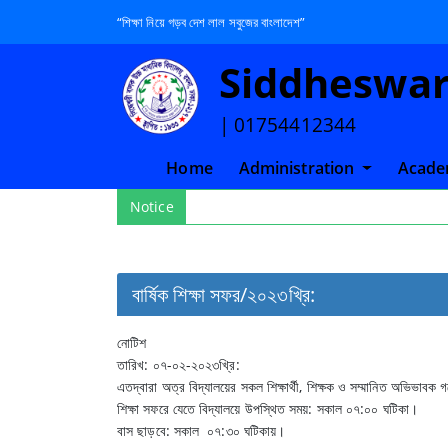
“শিক্ষা নিয়ে গড়ব দেশ লাল সবুজের বাংলাদেশ”
Siddheswari
| 01754412344
(current)
Home
Administration
Acade
Notice
বার্ষিক শিক্ষা সফর/২০২৩খ্রি:
নোটিশ
তারিখ: ০৭-০২-২০২৩খ্রি:
এতদ্বারা অত্র বিদ্যালয়ের সকল শিক্ষার্থী, শিক্ষক ও সম্মানিত অভিভাবক
শিক্ষা সফরে যেতে বিদ্যালয়ে উপস্থিত সময়: সকাল ০৭:০০ ঘটিকা।
বাস ছাড়বে: সকাল ০৭:৩০ ঘটিকায়।