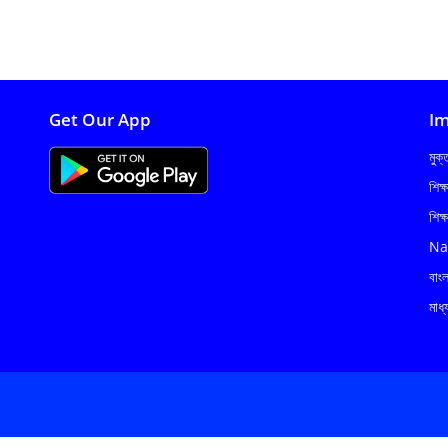
Get Our App
Im
মুক
শিক্
শিক্
Na
বাং
মাধ্