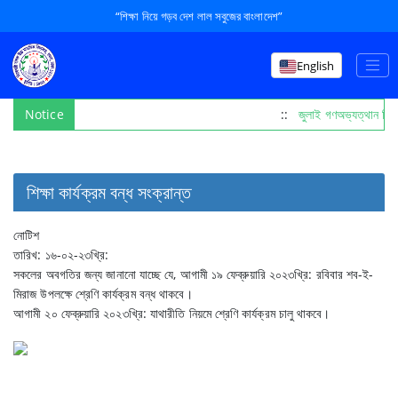
“শিক্ষা নিয়ে গড়ব দেশ লাল সবুজের বাংলাদেশ”
English
Notice
::
জুলাই গণঅভ্যত্থান দি
শিক্ষা কার্যক্রম বন্ধ সংক্রান্ত
নোটিশ
তারিখ: ১৬-০২-২৩খ্রি:
সকলের অবগতির জন্য জানানো যাচ্ছে যে, আগামী ১৯ ফেব্রুয়ারি ২০২৩খ্রি: রবিবার শব-ই-
মিরাজ উপলক্ষে শ্রেণি কার্যক্রম বন্ধ থাকবে।
আগামী ২০ ফেব্রুয়ারি ২০২৩খ্রি: যাথারীতি নিয়মে শ্রেণি কার্যক্রম চালু থাকবে।