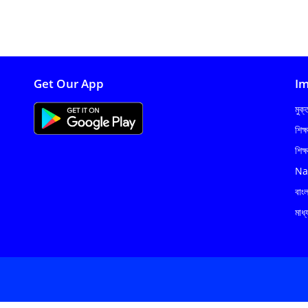
Get Our App
Im
মুক
শিক্
শিক্
Na
বাং
মাধ্